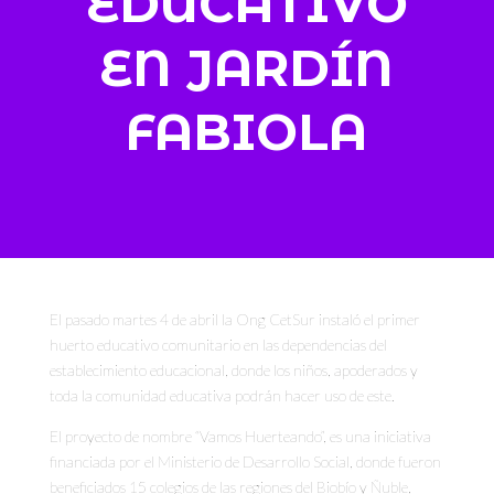
EDUCATIVO
EN JARDÍN
FABIOLA
El pasado martes 4 de abril la Ong CetSur instaló el primer
huerto educativo comunitario en las dependencias del
establecimiento educacional, donde los niños, apoderados y
toda la comunidad educativa podrán hacer uso de este.
El proyecto de nombre “Vamos Huerteando”, es una iniciativa
financiada por el Ministerio de Desarrollo Social, donde fueron
beneficiados 15 colegios de las regiones del Biobío y Ñuble,