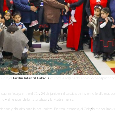
junio, el
Jardín Infantil Fabiola
celebró la llegada del año nuevo Mapuche o
ual se festeja entre el 21 y 24 de junio en el solsticio de invierno (el día más co
rano y el renacer de la naturaleza y la Madre Tierra.
e danzas y rituales para la naturaleza. En esta instancia, el Colegio Manquimávi