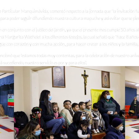
o Particular Manquimávida, comentó respecto a la jornada que “la invitación fu
os para poder seguir difundiendo nuestra cultura mapuche y así evitar que se pie
 en conjunto con el jubileo del jardín, ya que el presente mes cumple 50 años al
na Margarita Wathelet a los diferentes festejos, la cual señaló que “hace 8 años q
sigue con corazón y con mucha acción, para hacer crecer a los niños y la familia,
mencionó que “estamos todas muy contentas, para la celebración de nuestro aniv
á sucediendo, nuestro servicio es por y para ellos”.