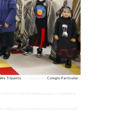
We Tripantu
, en compañía del
Colegio Particular
rto del año). El pueblo festeja, ya que, corresponde al
da, deleitó a la comunidad educativa con estos rituales