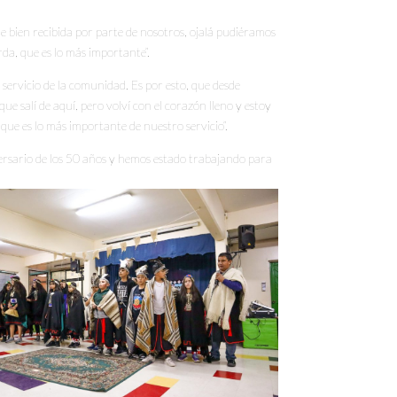
e bien recibida por parte de nosotros, ojalá pudiéramos
rda, que es lo más importante”.
 servicio de la comunidad. Es por esto, que desde
ue salí de aquí, pero volví con el corazón lleno y estoy
 que es lo más importante de nuestro servicio”.
ersario de los 50 años y hemos estado trabajando para