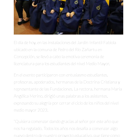
El día de hoy, en las instalaciones del Jardín Infantil Fabiola
ubicado en la comuna de Pedro del Río Zañartu en
Concepción, se llevó a cabo la emotiva ceremonia de
licenciatura para los estudiantes del nivel Medio Mayor.
En el evento participaron con entusiasmo estudiantes,
profesoras, apoderados, hermanas de la Doctrina Cristiana y
representante de las Fundaciones. La rectora, hermana María
Angélica Merino, dirigió unas palabras a los asistentes,
expresando su alegría por cerrar el ciclo de los niños del nivel
medio mayor 2023.
“Quisiera comenzar dando gracias al señor por este año que
nos ha regalado. Todos los años nos desafía a comenzar algo
nuevo dentro de nuestro proyecto educativo, que tiene como