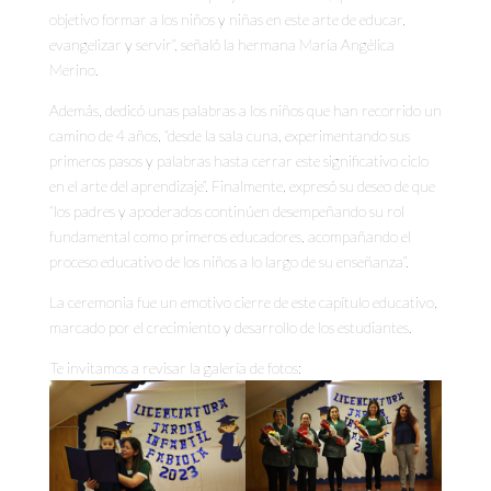
objetivo formar a los niños y niñas en este arte de educar,
evangelizar y servir”, señaló la hermana María Angélica
Merino.
Además, dedicó unas palabras a los niños que han recorrido un
camino de 4 años, “desde la sala cuna, experimentando sus
primeros pasos y palabras hasta cerrar este significativo ciclo
en el arte del aprendizaje”. Finalmente, expresó su deseo de que
“los padres y apoderados continúen desempeñando su rol
fundamental como primeros educadores, acompañando el
proceso educativo de los niños a lo largo de su enseñanza”.
La ceremonia fue un emotivo cierre de este capítulo educativo,
marcado por el crecimiento y desarrollo de los estudiantes.
Te invitamos a revisar la galería de fotos: