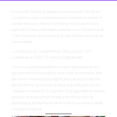
En el Jardín Fabiola, se realiza la conmemoración del día del
Carabinero, como una instancia para reconocer y valorar el
trabajo de las y los miles de hombres y mujeres que forman
parte de la policía uniformada, conocida como Carabineros de
Chile, institución que es parte de la vida cotidiana de nuestras
comunidades.
La Institución de Carabineros de Chile, nació en 1927,
cumpliendo en 2024, 97 años a lo largo del país.
Durante la actividad, pudieron conocer labores y el servicio
que desempeñan los carabineros en nuestra comunidad. Este
día reviste una importancia significativa, ya que no solo nos
permite honrar y reconocer el esfuerzo y dedicación de esta
importante institución en la protección y seguridad de nuestra
sociedad, sino que también brinda a los niños y niñas la
posibilidad de familiarizarse con el rol de los carabineros desde
una edad temprana.