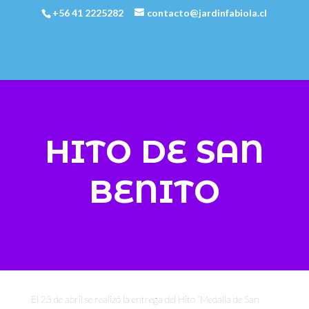
+56 41 2225282
contacto@jardinfabiola.cl
HITO DE SAN
BENITO
El 23 de abril se realizó la entrega del Hito “Medalla de San