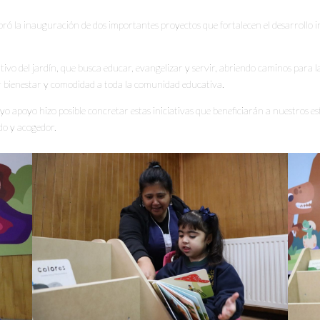
 la inauguración de dos importantes proyectos que fortalecen el desarrollo int
ivo del jardín, que busca educar, evangelizar y servir, abriendo caminos para la
r bienestar y comodidad a toda la comunidad educativa.
apoyo hizo posible concretar estas iniciativas que beneficiarán a nuestros es
ido y acogedor.