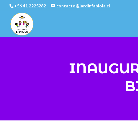
+56 41 2225282
contacto@jardinfabiola.cl
INAUGUR
B