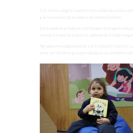
Con mucha alegría, nuestra comunidad educativa celebró
y la renovación de la caldera del establecimiento.
Estos espacios y mejoras contribuyen al proyecto educat
mundo a través de la lectura, además de brindar mayo
Agradecemos especialmente a la Fundación Careno, cuyo 
amor por los libros y el aprendizaje en un ambiente cál