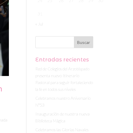
24
25
26
27
28
29
30
31
« Jul
Entradas recientes
Red de Colegios del Arzobispado
presenta nuevo Itinerario
Pastoral para seguir fortaleciendo
n
la fe en todos sus niveles
Celebramos nuestro Aniversario
N°53
Inauguración de nuestra nueva
rnada
Biblioteca Mágica
Celebramos las Glorias Navales