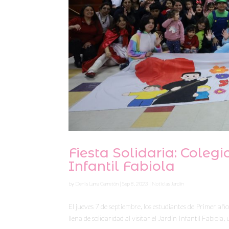
Fiesta Solidaria: Colegi
Infantil Fabiola
by
Denis Lama Garretón
|
Sep 8, 2023
|
Noticias Jardín
El jueves 7 de septiembre, los estudiantes de Primer 
llena de solidaridad al visitar el Jardín Infantil Fabiol