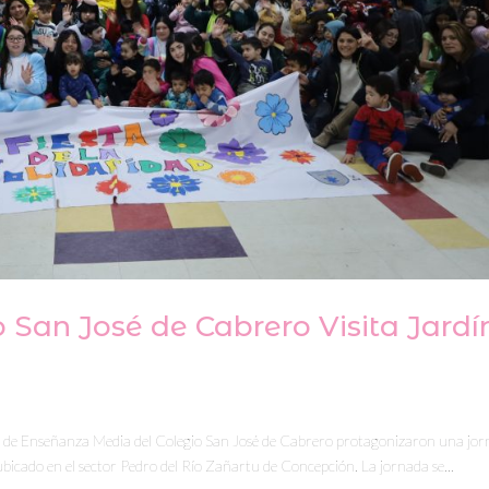
o San José de Cabrero Visita Jardí
año de Enseñanza Media del Colegio San José de Cabrero protagonizaron una jo
a, ubicado en el sector Pedro del Río Zañartu de Concepción. La jornada se...