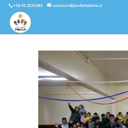
+56 41 2225282
contacto@jardinfabiola.cl