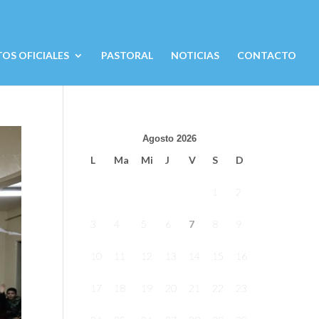
S OFICIALES
PASTORAL
NOTICIAS
CONTACTO
Agosto 2026
L
Ma
Mi
J
V
S
D
1
2
3
4
5
6
7
8
9
10
11
12
13
14
15
16
17
18
19
20
21
22
23