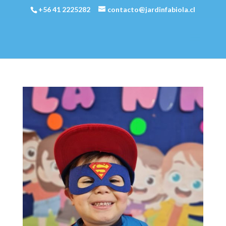
+56 41 2225282
contacto@jardinfabiola.cl