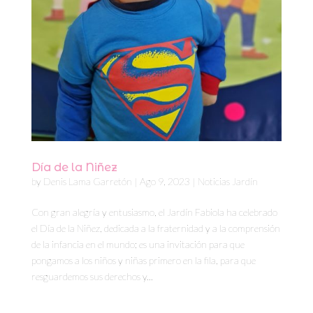
Día de la Niñez
by
Denis Lama Garretón
|
Ago 9, 2023
|
Noticias Jardín
Con gran alegría y entusiasmo, el Jardín Fabiola ha celebrado
el Día de la Niñez, dedicada a la fraternidad y a la comprensión
de la infancia en el mundo; es una invitación para que
pongamos a los niños y niñas primero en la fila, para que
resguardemos sus derechos y...