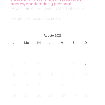
Invitación a la comunidad educativa,
padres, apoderados y personal
by
Denis Lama Garretón
|
Abr 4, 2023
|
Noticias Jardín
INVITACION SEMANA SANTA 2023
Agosto 2026
L
Ma
Mi
J
V
S
D
1
2
3
4
5
6
7
8
9
10
11
12
13
14
15
16
17
18
19
20
21
22
23
24
25
26
27
28
29
30