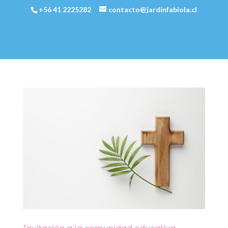
+56 41 2225282
contacto@jardinfabiola.cl