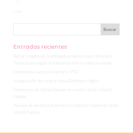
31
« Jul
Entradas recientes
Red de Colegios del Arzobispado presenta nuevo Itinerario
Pastoral para seguir fortaleciendo la fe en todos sus niveles
Celebramos nuestro Aniversario N°53
Inauguración de nuestra nueva Biblioteca Mágica
Celebramos las Glorias Navales en nuestro Jardín Infantil
Fabiola
Revisión de Salud Bucal Benefició a Todos los Niveles del Jardín
Infantil Fabiola