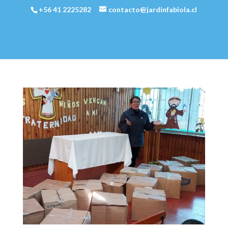
+56 41 2225282
contacto@jardinfabiola.cl