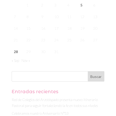
1
2
3
4
5
6
7
8
9
10
11
12
13
14
15
16
17
18
19
20
21
22
23
24
25
26
27
28
29
30
31
« Sep
Nov »
Entradas recientes
Red de Colegios del Arzobispado presenta nuevo Itinerario
Pastoral para seguir fortaleciendo la fe en todos sus niveles
Celebramos nuestro Aniversario N°53