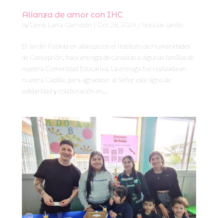
Alianza de amor con IHC
by
Denis Lama Garretón
|
Oct 28, 2024
|
Noticias Jardín
El Jardín Fabiola en alianza con el Instituto de Humanidades
de Concepción, hace entrega de canastas a algunas familias de
nuestra Comunidad Educativa. La entrega fue realizada en
nuestra Capilla, para agradecer al Señor este signo de
solidaridad y colaboración en...