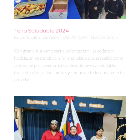
Feria Saludable 2024
by
Denis Lama Garretón
|
Oct 28, 2024
|
Noticias Jardín
Con gran entusiasmo participaron las familias del jardín
Fabiola, en los stands de la feria saludable que se realizó con el
objetivo de promover prácticas de estilo de vida saludable,
tanto en niños, niñas, familias y comunidad educativa; en esta
actividad...