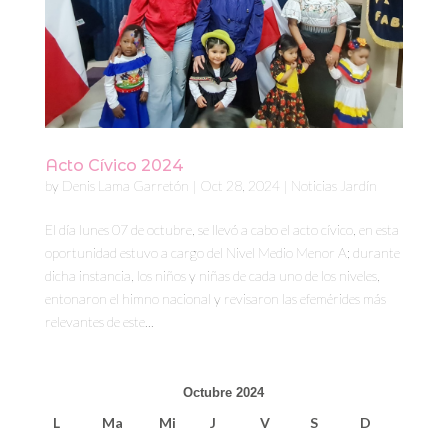
Acto Cívico 2024
by
Denis Lama Garretón
|
Oct 28, 2024
|
Noticias Jardín
El día lunes 07 de octubre, se llevó a cabo el acto cívico, en esta
oportunidad estuvo a cargo del Nivel Medio Menor A; durante
dicha instancia, los niños y niñas de cada uno de los niveles,
entonaron el himno nacional y revisaron las efemérides más
relevantes de este...
Octubre 2024
L
Ma
Mi
J
V
S
D